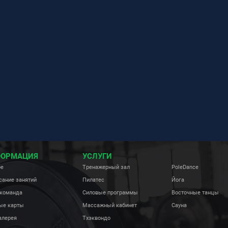
ОРМАЦИЯ
УСЛУГИ
бе
Тренажерный зал
PoleDance
сание занятий
Пилатес
Йога
команда
Силовые программы
Восточные танцы
ые карты
Массажный кабинет
Сауна
алерея
Тхэквондо