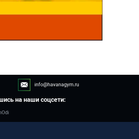
info@havanagym.ru
шись на наши соцсети:
mOdi