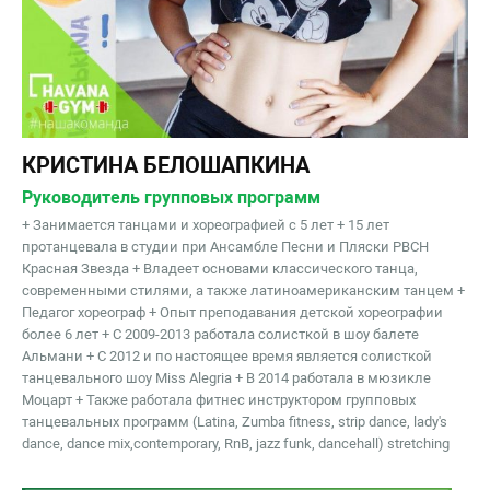
КРИСТИНА БЕЛОШАПКИНА
Руководитель групповых программ
+ Занимается танцами и хореографией с 5 лет + 15 лет
протанцевала в студии при Ансамбле Песни и Пляски РВСН
Красная Звезда + Владеет основами классического танца,
современными стилями, а также латиноамериканским танцем +
Педагог хореограф + Опыт преподавания детской хореографии
более 6 лет + С 2009-2013 работала солисткой в шоу балете
Альмани + С 2012 и по настоящее время является солисткой
танцевального шоу Miss Alegria + В 2014 работала в мюзикле
Моцарт + Также работала фитнес инструктором групповых
танцевальныx программ (Latina, Zumba fitness, strip dance, lady's
dance, dance mix,contemporary, RnB, jazz funk, dancehall) stretching